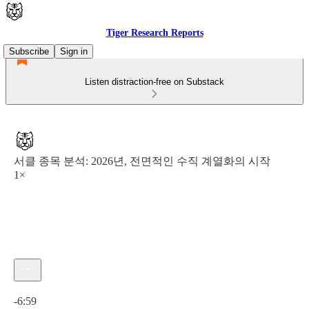
Tiger Research Reports
Subscribe
Sign in
Listen distraction-free on Substack
서클 종목 분석: 2026년, 전면적인 수직 계열화의 시작
1×
Current time: 0:00 / Total time: -6:59
-6:59