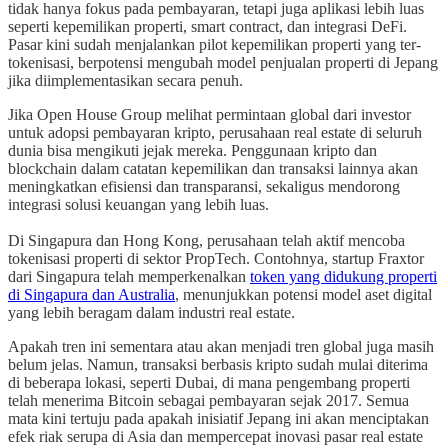
tidak hanya fokus pada pembayaran, tetapi juga aplikasi lebih luas
seperti kepemilikan properti, smart contract, dan integrasi DeFi.
Pasar kini sudah menjalankan pilot kepemilikan properti yang ter-
tokenisasi, berpotensi mengubah model penjualan properti di Jepang
jika diimplementasikan secara penuh.
Jika Open House Group melihat permintaan global dari investor
untuk adopsi pembayaran kripto, perusahaan real estate di seluruh
dunia bisa mengikuti jejak mereka. Penggunaan kripto dan
blockchain dalam catatan kepemilikan dan transaksi lainnya akan
meningkatkan efisiensi dan transparansi, sekaligus mendorong
integrasi solusi keuangan yang lebih luas.
Di Singapura dan Hong Kong, perusahaan telah aktif mencoba
tokenisasi properti di sektor PropTech. Contohnya, startup Fraxtor
dari Singapura telah memperkenalkan
token yang didukung properti
di Singapura dan Australia
, menunjukkan potensi model aset digital
yang lebih beragam dalam industri real estate.
Apakah tren ini sementara atau akan menjadi tren global juga masih
belum jelas. Namun, transaksi berbasis kripto sudah mulai diterima
di beberapa lokasi, seperti Dubai, di mana pengembang properti
telah menerima Bitcoin sebagai pembayaran sejak 2017. Semua
mata kini tertuju pada apakah inisiatif Jepang ini akan menciptakan
efek riak serupa di Asia dan mempercepat inovasi pasar real estate