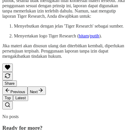
publik, selama tidak merugikan nilai komersial materi tersebut. Jika
penggunaan sesuai dengan prinsip ini, laporan dapat digunakan
tanpa memerlukan izin terlebih dahulu. Namun, saat mengutip
laporan Tiger Research, Anda diwajibkan untuk:
Menyebutkan dengan jelas 'Tiger Research' sebagai sumber.
Menyertakan logo Tiger Research (
hitam
/
putih
).
Jika materi akan disusun ulang dan diterbitkan kembali, diperlukan
persetujuan terpisah. Penggunaan laporan tanpa izin dapat
mengakibatkan tindakan hukum.
Share
Previous
Next
Top
Latest
No posts
Ready for more?