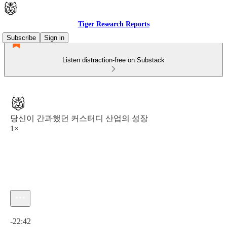
Tiger Research Reports
Subscribe
Sign in
Listen distraction-free on Substack
당신이 간과했던 커스터디 산업의 성장
1×
Current time: 0:00 / Total time: -22:42
-22:42