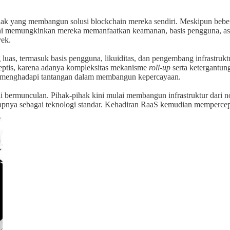
hak yang membangun solusi blockchain mereka sendiri. Meskipun be
ini memungkinkan mereka memanfaatkan keamanan, basis pengguna, aset,
yek.
as, termasuk basis pengguna, likuiditas, dan pengembang infrastruktu
eptis, karena adanya kompleksitas mekanisme
roll-up
serta ketergantu
ga menghadapi tantangan dalam membangun kepercayaan.
ai bermunculan. Pihak-pihak kini mulai membangun infrastruktur dari 
ggapnya sebagai teknologi standar. Kehadiran RaaS kemudian mempercep