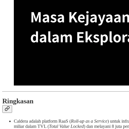
Ringkasan
Caldera adalah platform RaaS (
Roll-up as a Service
) untuk inf
miliar dalam TVL (
Total Value Locked
) dan melayani 8 juta pe