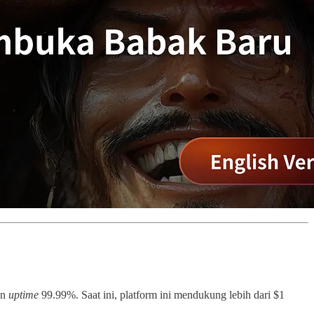
an
uptime
99.99%. Saat ini, platform ini mendukung lebih dari $1