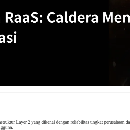
rastruktur Layer 2 yang dikenal dengan reliabilitas tingkat perusahaan d
ngguna.