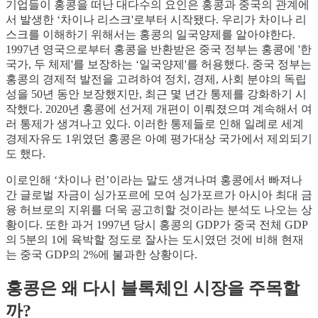
기업들이 홍콩을 떠난 대다수의 요인은 홍콩과 중국의 관계에
서 발생한 ‘차이나 리스크'로부터 시작됐다. 우리가 차이나 리
스크를 이해하기 위해서는 홍콩의 일국양제를 알아야한다.
1997년 영국으로부터 홍콩을 반환받은 중국 정부는 홍콩에 '한
국가, 두 체제'를 보장하는 ‘일국양제'를 허용했다. 중국 정부는
홍콩의 경제적 발전을 고려하여 정치, 경제, 사회 분야의 독립
성을 50년 동안 보장했지만, 최근 몇 년간 통제를 강화하기 시
작했다. 2020년 홍콩에 선거제 개편이 이뤄졌으며 계속해서 여
러 통제가 생겨나고 있다. 이러한 통제들로 인해 일례로 세계
경제자유도 1위였던 홍콩은 아예 평가대상 국가에서 제외되기
도 했다.
이로인해 ‘차이나 런’이라는 말도 생겨나며 홍콩에서 빠져나
간 글로벌 자금이 싱가포르에 모여 싱가포르가 아시아 최대 금
융 허브로의 지위를 더욱 공고히할 것이라는 분석도 나오는 상
황이다. 또한 과거 1997년 당시 홍콩의 GDP가 중국 전체 GDP
의 5분의 1에 육박할 정도로 잘사는 도시였던 것에 비해 현재
는 중국 GDP의 2%에 불과한 상황이다.
홍콩은 왜 다시 블록체인 시장을 주목할
까?