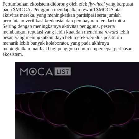
Pertumbuhan ekosistem didorong oleh efek
flywheel
yang berpusat
pada $MOCA. Pengguna mendapatkan reward $MOCA atas
aktivitas mereka, yang meningkatkan partisipasi serta jumlah
permintaan verifikasi kredensial dan pembayaran fee dari mitra.
Seiring dengan meningkatnya aktivitas pengguna, peserta
membangun reputasi yang lebih kuat dan menerima
reward
lebih
besar, yang meningkatkan daya beli mereka. Siklus positif ini
menarik lebih banyak kolaborator, yang pada akhirnya
meningkatkan manfaat bagi pengguna dan mempercepat perluasan
ekosistem.