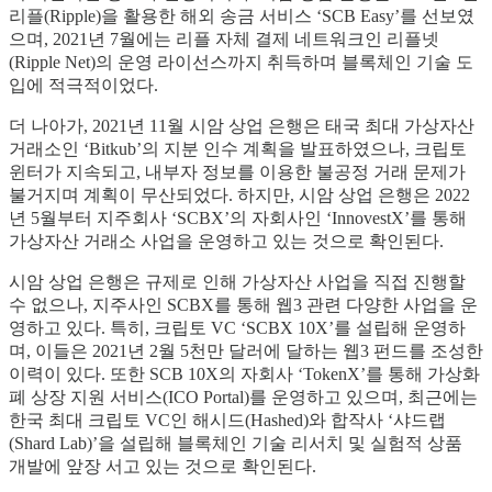
리플(Ripple)을 활용한 해외 송금 서비스 ‘SCB Easy’를 선보였
으며, 2021년 7월에는 리플 자체 결제 네트워크인 리플넷
(Ripple Net)의 운영 라이선스까지 취득하며 블록체인 기술 도
입에 적극적이었다.
더 나아가, 2021년 11월 시암 상업 은행은 태국 최대 가상자산
거래소인 ‘Bitkub’의 지분 인수 계획을 발표하였으나, 크립토
윈터가 지속되고, 내부자 정보를 이용한 불공정 거래 문제가
불거지며 계획이 무산되었다. 하지만, 시암 상업 은행은 2022
년 5월부터 지주회사 ‘SCBX’의 자회사인 ‘InnovestX’를 통해
가상자산 거래소 사업을 운영하고 있는 것으로 확인된다.
시암 상업 은행은 규제로 인해 가상자산 사업을 직접 진행할
수 없으나, 지주사인 SCBX를 통해 웹3 관련 다양한 사업을 운
영하고 있다. 특히, 크립토 VC ‘SCBX 10X’를 설립해 운영하
며, 이들은 2021년 2월 5천만 달러에 달하는 웹3 펀드를 조성한
이력이 있다. 또한 SCB 10X의 자회사 ‘TokenX’를 통해 가상화
폐 상장 지원 서비스(ICO Portal)를 운영하고 있으며, 최근에는
한국 최대 크립토 VC인 해시드(Hashed)와 합작사 ‘샤드랩
(Shard Lab)’을 설립해 블록체인 기술 리서치 및 실험적 상품
개발에 앞장 서고 있는 것으로 확인된다.