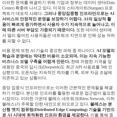
이러한 문제를 해결하기 위해 기업과 정부는 데이터 센터(Data
Center) 확충에 나서고 있다. 미국의 스타게이트(Stargate) 프로
젝트가 대표적 사례다.
그러나 중앙집중형 인프라만으로는 AI
서비스의 안정적인 운영을 보장하기 어렵다. AI의 일상적 활
용이 빠르게 증가하면서 사용자 수가 지속적으로 늘어나고, 이
에 따른 서버 부담도 가중되기 때문이다.
또한 데이터 센터에
서 멀리 떨어진 사용자들은 네트워크 지연으로 인해 성능 저하
를 피할 수 없다.
비용 문제 또한 AI 기술의 중요한 과제 중 하나이다.
AI 모델의
학습과 운영에는 막대한 비용이 소요되며, 이는 지속 가능한
비즈니스 모델 구축을 어렵게 만든다.
한때 저렴한 가격을 앞
세웠던 중국의 딥시크(Deepseek)도 최근 API 사용료를 5배 인
상했으며, 오픈AI는 지속적인 적자를 기록, 외부 자금 조달에
의존하고 있는 상황이다.
중앙 집중식 인프라만으로는 이러한 근본적인 문제들을 해결
하기 어렵다. 분산된 인프라를 활용한 새로운 접근법이 필요한
시점이다. 이러한 가운데 블레스 네트워크(Bless Network, 이하
블레스)가 주목할 만한 대안으로 떠오르고 있다.
블레스는 분
산형 엣지 컴퓨팅(Distributed Edge Computing) 기술을 기반으
로 AI 시대에 최적화된 인프라 환경을 제공한다.
이를 통해 중