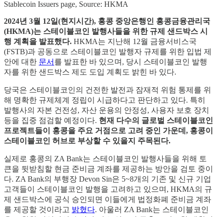
Stablecoin Issuers page, Source: HKMA
2024년 3월 12일(현지시간), 홍콩 중앙은행인 홍콩금융관리국
(HKMA)는 스테이블코인 발행사들을 위한 규제 샌드박스 시
행 계획을 발표했다.
HKMA는 지난해 12월 금융서비스국
(FSTB)과 공동으로 스테이블코인 발행자 규제를 위한 입법 제
안에 대한
문서
를 발표한 바 있으며, 당시 스테이블코인 발행
자를 위한 샌드박스 제도 도입 계획도 밝힌 바 있다.
당국은 스테이블코인의 건전한 발전과 잠재적 위험 통제를 위
해 명확한 규제체계 정립이 시급하다고 판단하고 있다. 특히
발행사의 자본 건전성, 자산 운용의 안정성, 사용자 보호 장치
등을 집중 점검할 예정이다.
현재 다수의 글로벌 스테이블코인
프로젝트들이 홍콩을 주요 거점으로 고려 중인 가운데, 홍콩이
스테이블코인 허브로 부상할 수 있을지 주목된다.
실제로 홍콩의 ZA Bank는 스테이블코인 발행사들을 위해 토
큰을 뒷받침할 현금 준비금 계좌를 제공하는 방안을 검토 중이
다. ZA Bank의 부행장 Devon Sin은 5~8개의 기존 및 신규 기업
고객들이 스테이블코인 발행을 고려하고 있으며, HKMA의 규
제 샌드박스에 공식 승인되면 이들에게 법정화폐 준비금 계좌
를 제공할 것이라고
밝혔다
. 아울러 ZA Bank는 스테이블코인