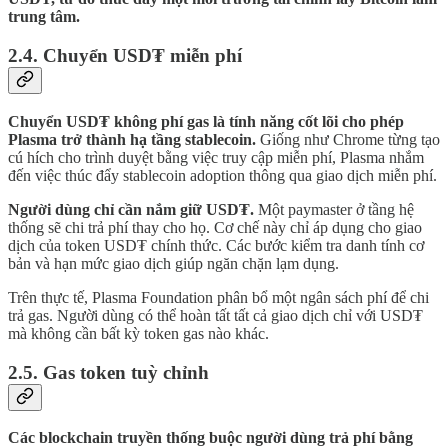
trung tâm.
2.4. Chuyển USD₮ miễn phí
Chuyển USD₮ không phí gas là tính năng cốt lõi cho phép
Plasma trở thành hạ tầng stablecoin.
Giống như Chrome từng tạo
cú hích cho trình duyệt bằng việc truy cập miễn phí, Plasma nhắm
đến việc thúc đẩy stablecoin adoption thông qua giao dịch miễn phí.
Người dùng chỉ cần nắm giữ USD₮.
Một paymaster ở tầng hệ
thống sẽ chi trả phí thay cho họ. Cơ chế này chỉ áp dụng cho giao
dịch của token USD₮ chính thức. Các bước kiểm tra danh tính cơ
bản và hạn mức giao dịch giúp ngăn chặn lạm dụng.
Trên thực tế, Plasma Foundation phân bổ một ngân sách phí để chi
trả gas. Người dùng có thể hoàn tất tất cả giao dịch chỉ với USD₮
mà không cần bất kỳ token gas nào khác.
2.5. Gas token tuỳ chỉnh
Các blockchain truyền thống buộc người dùng trả phí bằng