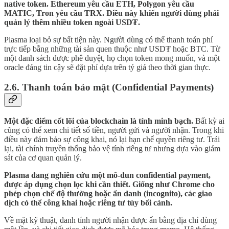
native token. Ethereum yêu cầu ETH, Polygon yêu cầu
MATIC, Tron yêu cầu TRX. Điều này khiến người dùng phải
quản lý thêm nhiều token ngoài USD₮.
Plasma loại bỏ sự bất tiện này. Người dùng có thể thanh toán phí
trực tiếp bằng những tài sản quen thuộc như USD₮ hoặc BTC. Từ
một danh sách được phê duyệt, họ chọn token mong muốn, và một
oracle đáng tin cậy sẽ đặt phí dựa trên tỷ giá theo thời gian thực.
2.6. Thanh toán bảo mật (Confidential Payments)
Một đặc điểm cốt lõi của blockchain là tính minh bạch.
Bất kỳ ai
cũng có thể xem chi tiết số tiền, người gửi và người nhận. Trong khi
điều này đảm bảo sự công khai, nó lại hạn chế quyền riêng tư. Trái
lại, tài chính truyền thống bảo vệ tính riêng tư nhưng dựa vào giám
sát của cơ quan quản lý.
Plasma đang nghiên cứu một mô-đun confidential payment,
được áp dụng chọn lọc khi cần thiết. Giống như Chrome cho
phép chọn chế độ thường hoặc ẩn danh (incognito), các giao
dịch có thể công khai hoặc riêng tư tùy bối cảnh.
Về mặt kỹ thuật, danh tính người nhận được ẩn bằng địa chỉ dùng