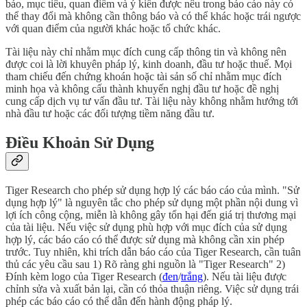
báo, mục tiêu, quan điểm và ý kiến được nêu trong báo cáo này có
thể thay đổi mà không cần thông báo và có thể khác hoặc trái ngược
với quan điểm của người khác hoặc tổ chức khác.
Tài liệu này chỉ nhằm mục đích cung cấp thông tin và không nên
được coi là lời khuyên pháp lý, kinh doanh, đầu tư hoặc thuế. Mọi
tham chiếu đến chứng khoán hoặc tài sản số chỉ nhằm mục đích
minh họa và không cấu thành khuyến nghị đầu tư hoặc đề nghị
cung cấp dịch vụ tư vấn đầu tư. Tài liệu này không nhằm hướng tới
nhà đầu tư hoặc các đối tượng tiềm năng đầu tư.
Điều Khoản Sử Dụng
Tiger Research cho phép sử dụng hợp lý các báo cáo của mình. "Sử
dụng hợp lý" là nguyên tắc cho phép sử dụng một phần nội dung vì
lợi ích công cộng, miễn là không gây tổn hại đến giá trị thương mại
của tài liệu. Nếu việc sử dụng phù hợp với mục đích của sử dụng
hợp lý, các báo cáo có thể được sử dụng mà không cần xin phép
trước. Tuy nhiên, khi trích dẫn báo cáo của Tiger Research, cần tuân
thủ các yêu cầu sau 1) Rõ ràng ghi nguồn là "Tiger Research" 2)
Đính kèm logo của Tiger Research (
đen
/
trắng
). Nếu tài liệu được
chỉnh sửa và xuất bản lại, cần có thỏa thuận riêng. Việc sử dụng trái
phép các báo cáo có thể dẫn đến hành động pháp lý.