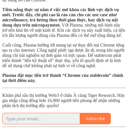
Tiềm năng thực sự nằm ở việc mở khóa các lĩnh vực dịch vụ
mới. Trước đây, chi phí cao là rào cản cho các use case như
microfinance, trả lương theo thời gian thực, hay dịch vụ nội
dung dựa trên micropayment.
Với Plasma, những mô hình này
trở nên khả thi về mặt kinh tế. Khi các dịch vụ này xuất hiện, cả tiện
ích lẫn lượng người dùng của Plasma đều có thể mở rộng đáng kể.
Cuối cùng, Plasma hướng tới mang lại sự thay đổi mà Chrome từng
tạo ra cho internet. Công nghệ phức tạp được ẩn đi, trong khi người
dùng chỉ trải nghiệm sự đơn giản và trực quan. Để stablecoin phát
triển thành “tiền kỹ thuật số” thực thụ, yếu tố quyết định sẽ là tính
dễ sử dụng chứ không phải sự tinh vi về công nghệ.
Plasma đặt mục tiêu trở thành “Chrome của stablecoin” chính
tại thời điểm này.
Khám phá sâu thị trường Web3 ở châu Á cùng Tiger Research. Hãy
gia nhập cộng đồng hơn 16,000 người tiên phong để nhận những
phân tích thị trường độc quyền!
Subscribe