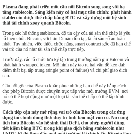
Plasma đang phát triển một cầu nối Bitcoin song song với hạ
tầng stablecoin. Sáng kiến này có hai mục tiêu chính: phát hành
stablecoin được thế chấp bằng BTC và xây dựng một hệ sinh
thái tài chính xoay quanh Bitcoin.
Trong các hệ thống stablecoin, độ tin cậy của tài sản thế chấp là yếu
tố then chốt. Bitcoin, với hơn 15 năm tồn tại, là tài sản số an toàn
nhất. Tuy nhiên, việc thiếu chức năng smart contract gốc đã hạn chế
vai trò của nó như tài sản thế chấp trực tiếp.
Trước đây, các tổ chức lưu ký tập trung thường nắm giữ Bitcoin và
phát hành wrapped token. Mô hình này tạo ra hai vấn đề kéo dài:
điểm thất bại tập trung (single point of failure) và chi phí giao dịch
cao.
Cầu nối gốc của Plasma khắc phục những hạn chế này bằng cách
cho phép Bitcoin được chuyển trực tiếp vào môi trường EVM, nơi
nó có thể hoạt động như một loại tài sản thế chấp có thể lập trình
được.
Cách tiếp cận này mở rộng vai trò của Bitcoin trong các ứng
dụng tài chính đồng thời duy trì tính bảo mật vốn có. Nó cũng
tích hợp Bitcoin vào hệ sinh thái DeFi, cho phép người dùng
tiết kiệm bằng BTC trong khi giao dịch bằng stablecoin như
USDT, từ đó thúc đẩy một môi trường tài chính lấy Bitcoin làm