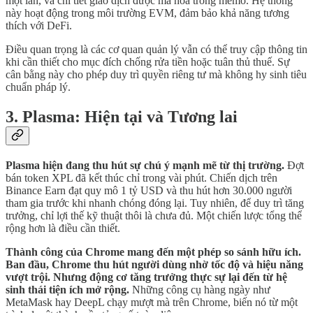
một lần, và chi tiết giao dịch được mã hóa trong memo. Hệ thống
này hoạt động trong môi trường EVM, đảm bảo khả năng tương
thích với DeFi.
Điều quan trọng là các cơ quan quản lý vẫn có thể truy cập thông tin
khi cần thiết cho mục đích chống rửa tiền hoặc tuân thủ thuế. Sự
cân bằng này cho phép duy trì quyền riêng tư mà không hy sinh tiêu
chuẩn pháp lý.
3. Plasma: Hiện tại và Tương lai
Plasma hiện đang thu hút sự chú ý mạnh mẽ từ thị trường.
Đợt
bán token XPL đã kết thúc chỉ trong vài phút. Chiến dịch trên
Binance Earn đạt quy mô 1 tỷ USD và thu hút hơn 30.000 người
tham gia trước khi nhanh chóng đóng lại. Tuy nhiên, để duy trì tăng
trưởng, chỉ lợi thế kỹ thuật thôi là chưa đủ. Một chiến lược tổng thể
rộng hơn là điều cần thiết.
Thành công của Chrome mang đến một phép so sánh hữu ích.
Ban đầu, Chrome thu hút người dùng nhờ tốc độ và hiệu năng
vượt trội. Nhưng động cơ tăng trưởng thực sự lại đến từ hệ
sinh thái tiện ích mở rộng.
Những công cụ hàng ngày như
MetaMask hay DeepL chạy mượt mà trên Chrome, biến nó từ một