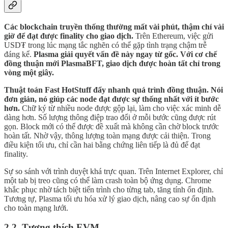
Các blockchain truyền thống thường mất vài phút, thậm chí vài
giờ để đạt được finality cho giao dịch.
Trên Ethereum, việc gửi
USD₮ trong lúc mạng tắc nghẽn có thể gặp tình trạng chậm trễ
đáng kể.
Plasma giải quyết vấn đề này ngay từ gốc. Với cơ chế
đồng thuận mới PlasmaBFT, giao dịch được hoàn tất chỉ trong
vòng một giây.
Thuật toán Fast HotStuff đẩy nhanh quá trình đồng thuận. Nói
đơn giản, nó giúp các node đạt được sự thống nhất với ít bước
hơn.
Chữ ký từ nhiều node được gộp lại, làm cho việc xác minh dễ
dàng hơn. Số lượng thông điệp trao đổi ở mỗi bước cũng được rút
gọn. Block mới có thể được đề xuất mà không cần chờ block trước
hoàn tất. Nhờ vậy, thông lượng toàn mạng được cải thiện. Trong
điều kiện tối ưu, chỉ cần hai bằng chứng liên tiếp là đủ để đạt
finality.
Sự so sánh với trình duyệt khá trực quan. Trên Internet Explorer, chỉ
một tab bị treo cũng có thể làm crash toàn bộ ứng dụng. Chrome
khắc phục nhờ tách biệt tiến trình cho từng tab, tăng tính ổn định.
Tương tự, Plasma tối ưu hóa xử lý giao dịch, nâng cao sự ổn định
cho toàn mạng lưới.
2.2. Tương thích EVM