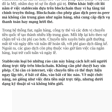
đô la Mỹ, nhằm duy trì sự ổn định giá trị.
Điểm khác biệt cốt lõi
nằm ở việc stablecoin dựa trên blockchain thay vì hạ tầng tài
chính truyền thống. Blockchain cho phép giao dịch peer-to-peer
mà không cần trung gian như ngân hàng, nhà cung cấp dịch vụ
thanh toán hay mạng lưới thẻ.
Trong hệ thống fiat, ngân hàng, công ty thẻ và các đơn vị chuyển
tiền quốc tế tạo thành nhiều lớp trung gian. Mỗi lớp lại kéo theo sự
chậm trễ và chi phí cao hơn. Chuyển tiền xuyên biên giới thường
mất từ vài ngày đến vài tuần để hoàn tất, với phí giao dịch đáng kể.
Ngoài ra, các giao dịch còn phụ thuộc vào giờ làm việc của ngân
hàng, loại trừ cuối tuần và ngày lễ.
Stablecoin loại bỏ những rào cản này bằng cách kết nối người
dùng trực tiếp trên blockchain. Không cần phê duyệt hay xin
phép. Chỉ cần có internet, việc chuyển tiền có thể thực hiện
ngay lập tức, ở bất cứ đâu, vào bất cứ lúc nào. Về mặt chức
năng, nó giống như việc đưa tiền mặt trực tiếp, nhưng dưới
dạng kỹ thuật số và không biên giới.