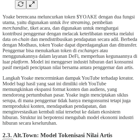
Yoake berencana meluncurkan token $YOAKE dengan dua fungsi
utama, yaitu digunakan untuk
live streaming
, pembelian
merchandise
, tiket acara, dan digunakan untuk menghargai
kontribusi penggemar dengan melacak keterlibatan mereka melalui
data
on-chain
dan mendistribusikan pendapatan secara adil. Berbeda
dengan Modhaus, token Yoake dapat diperdagangkan dan ditransfer.
Penggemar bisa menukarkan token di
exchanges
atau
menggunakannya dalam layanan DeFi, memperluas kegunaannya di
luar
platform
. Model ini menggeser industri hiburan dari konsumsi
pasif menjadi penciptaan nilai bersama antara penggemar dan artis.
Langkah Yoake mencerminkan dampak YouTube terhadap kreator.
Model bagi hasil yang saat ini dimiliki oleh YouTube
memungkinkan ekspansi format konten dan audiens, yang
mendorong pertumbuhan pasar. Yoake ingin menciptakan siklus
serupa, di mana penggemar tidak hanya mengonsumsi tetapi juga
memproduksi konten, mendapatkan pendapatan, dan
menginvestasikan kembali nilai tersebut ke dalam ekosistem
hiburan. Struktur ini berpotensi mengubah model ekonomi industri
hiburan secara keseluruhan.
2.3. Alt.Town: Model Tokenisasi Nilai Artis