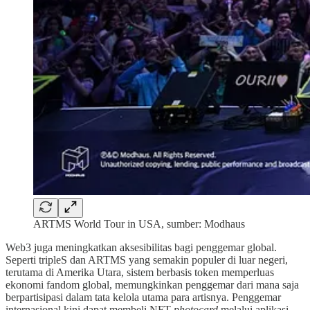
ARTMS World Tour in USA, sumber: Modhaus
Web3 juga meningkatkan aksesibilitas bagi penggemar global.
Seperti tripleS dan ARTMS yang semakin populer di luar negeri,
terutama di Amerika Utara, sistem berbasis token memperluas
ekonomi fandom global, memungkinkan penggemar dari mana saja
berpartisipasi dalam tata kelola utama para artisnya. Penggemar
internasional kini dapat membeli NFT
photocard
melalui aplikasi