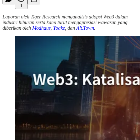
1
Laporan oleh Tiger Research menganalisis adopsi Web3 dalam
industri hiburan,serta kami turut mengapresiasi wawasan yang
diberikan oleh
Modhaus
,
Yoake
, dan
Alt.Town
.