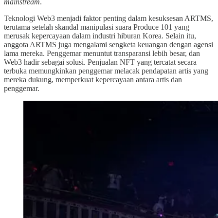
mainstream
.
Teknologi Web3 menjadi faktor penting dalam kesuksesan ARTMS,
terutama setelah skandal manipulasi suara Produce 101 yang
merusak kepercayaan dalam industri hiburan Korea. Selain itu,
anggota ARTMS juga mengalami sengketa keuangan dengan agensi
lama mereka. Penggemar menuntut transparansi lebih besar, dan
Web3 hadir sebagai solusi. Penjualan NFT yang tercatat secara
terbuka memungkinkan penggemar melacak pendapatan artis yang
mereka dukung, memperkuat kepercayaan antara artis dan
penggemar.