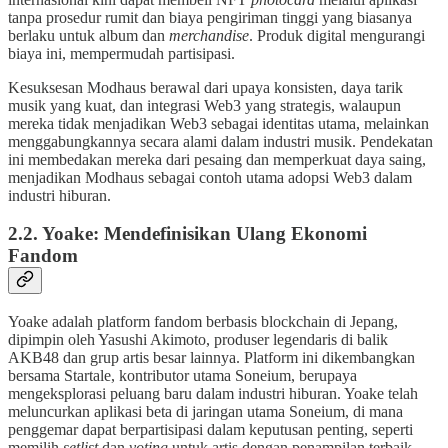
tanpa prosedur rumit dan biaya pengiriman tinggi yang biasanya
berlaku untuk album dan
merchandise
. Produk digital mengurangi
biaya ini, mempermudah partisipasi.
Kesuksesan Modhaus berawal dari upaya konsisten, daya tarik
musik yang kuat, dan integrasi Web3 yang strategis, walaupun
mereka tidak menjadikan Web3 sebagai identitas utama, melainkan
menggabungkannya secara alami dalam industri musik. Pendekatan
ini membedakan mereka dari pesaing dan memperkuat daya saing,
menjadikan Modhaus sebagai contoh utama adopsi Web3 dalam
industri hiburan.
2.2. Yoake: Mendefinisikan Ulang Ekonomi
Fandom
Yoake adalah platform fandom berbasis blockchain di Jepang,
dipimpin oleh Yasushi Akimoto, produser legendaris di balik
AKB48 dan grup artis besar lainnya. Platform ini dikembangkan
bersama Startale, kontributor utama Soneium, berupaya
mengeksplorasi peluang baru dalam industri hiburan. Yoake telah
meluncurkan aplikasi beta di jaringan utama Soneium, di mana
penggemar dapat berpartisipasi dalam keputusan penting, seperti
memilih
setlist
dan
voting
untuk artis dengan penampilan terbaik.