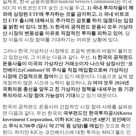
실제로, 한국 금융위원회(Financial Sevices Commission)는 미국
SEC의 비트코인 ETF 승인 소식을 두고,
1) 국내 투자자들이 해
외에 상장된 ETF에 투자하는 것을 금지하고, 2) 국내 비트코
인 ETF 출시에 대해서도 추가적인 검토를 하지 않겠다는 입장
을 밝힌 바 있다. 또한, 3) 한국의 공적펀드 운용사 모두 가상자
산 시장의 변동성을 이유로 직접적인 투자를 피하고 있어
, 당
장 이들의 시장 참여를 기대하기는 어려운 상황에 있다.
그러나 한국 가상자산 시장에도 조금씩 변화의 바람이 불어오
고 있었는데, 그 이유는 다음과 같다. 우선,
1) 한국의 공적펀드
운용사들이 미국의 가상자산 거래소이자 나스닥 상장사인 ‘코
인베이스(Coinbase)’의 주식을 직접 매입함으로써 가상자산
시장에 간접적으로 참여
하고 있기 때문이다. 다음으로 실제 법
개정까지 많은 시간과 노력이 필요하나,
2) 여야 모두 2024년
국회의원 총선을 앞두고 친 가상자산 정책을 내세우는 등 기관
투자자의 시장 참여 가능성이 기대
되고 있기 때문이다.
한국의 공적펀드 운용사의 간접적인 시장 참여 사례를 살펴보
면 다음과 같다. 우선 한국의
국부펀드인 한국투자공사(Korea
Investment Corporation, 이하 KIC)는 2021년 4분기 코인베이
스 주식 8,700주 (당시 약 27억 원 상당)를 매입
한 것으로 확인
된다. 하지만 KIC는 코인베이스에 대한 투자는 MSCI 월드 인