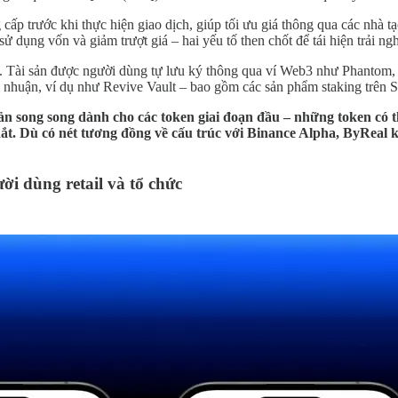
ấp trước khi thực hiện giao dịch, giúp tối ưu giá thông qua các nhà t
ử dụng vốn và giảm trượt giá – hai yếu tố then chốt để tái hiện trải n
ng. Tài sản được người dùng tự lưu ký thông qua ví Web3 như Phantom, 
ợi nhuận, ví dụ như Revive Vault – bao gồm các sản phẩm staking trên
n song song dành cho các token giai đoạn đầu – những token có th
t. Dù có nét tương đồng về cấu trúc với Binance Alpha, ByReal k
ời dùng retail và tổ chức