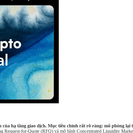
ủa hạ tầng giao dịch. Mục tiêu chính rất rõ ràng: mô phỏng lại 
 thống Request-for-Quote (RFQ) và mô hình Concentrated Liquidity Ma