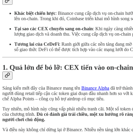
Khác biệt chiến lược
: Binance cung cấp dịch vụ on-chain hướ
lên on-chain. Trong khi đó, Coinbase triển khai mô hình song s
Tại sao các CEX chuyển sang on-chain
: Khi ngày càng nhiề
lượng giao dịch và doanh thu. Việc cung cấp dịch vụ on-chain
Tương lai của CeDeFi
: Ranh giới giữa các nền tảng đang mờ d
số giao thức DeFi có thể được tích hợp vào các mạng lưới do CE
1. Quá lớn để bỏ lỡ: CEX tiến vào on-chain
Sáng kiến mới đây của Binance mang tên
Binance Alpha
đã trở thành
người dùng retail tiếp cận các token giai đoạn đầu nhanh hơn so với 
chế Alpha Points – công cụ hỗ trợ airdrop có mục tiêu.
Tuy nhiên, mô hình này cũng vấp phải nhiều tranh cãi. Một số token 
của chương trình.
Dù có đánh giá trái chiều, một xu hướng rõ ràn
người chơi chủ động.
Và điều này không chỉ dừng lại ở Binance. Nhiều nền tảng lớn khác