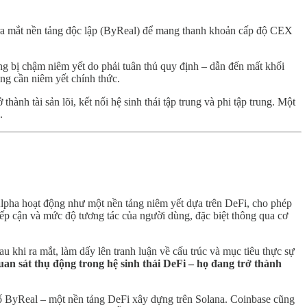
ì ra mắt nền tảng độc lập (ByReal) để mang thanh khoản cấp độ CEX
ng bị chậm niêm yết do phải tuân thủ quy định – dẫn đến mất khối
ng cần niêm yết chính thức.
ành tài sản lõi, kết nối hệ sinh thái tập trung và phi tập trung. Một
.
Alpha hoạt động như một nền tảng niêm yết dựa trên DeFi, cho phép
tiếp cận và mức độ tương tác của người dùng, đặc biệt thông qua cơ
khi ra mắt, làm dấy lên tranh luận về cấu trúc và mục tiêu thực sự
an sát thụ động trong hệ sinh thái DeFi – họ đang trở thành
ố ByReal – một nền tảng DeFi xây dựng trên Solana. Coinbase cũng