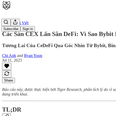
🇻🇳 Tiếng Việt
Subscribe
Sign in
Các Sàn CEX Lấn Sân DeFi: Vì Sao Bybit
Tương Lai Của CeDeFi Qua Góc Nhìn Từ Bybit, Bin
Chi Anh
and
Ryan Yoon
Jul 11, 2025
Share
Báo cáo này, được thực hiện bởi Tiger Research, phân tích lý do vì
đang triển khai.
TL;DR