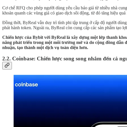
Cơ chế RFQ cho phép người dùng yêu cầu báo giá từ nhiều nhà cung c
khoản quanh các vùng giá có giao dịch sôi động, từ đó tăng hiệu quả s
Đồng thời, ByReal vẫn duy trì tính phi tập trung ở cấp độ người dù
phát hành token. Ngoài ra, ByReal còn cung cấp các sản phẩm tạo l
Chiến lược của Bybit với ByReal là xây dựng một lớp thanh khoả
năng phát triển trong một môi trường mở và do cộng đồng dẫn dắ
nhuận, tạo thành một dịch vụ toàn diện hơn.
2.2. Coinbase: Chiến lược song song nhắm đến cả ngư