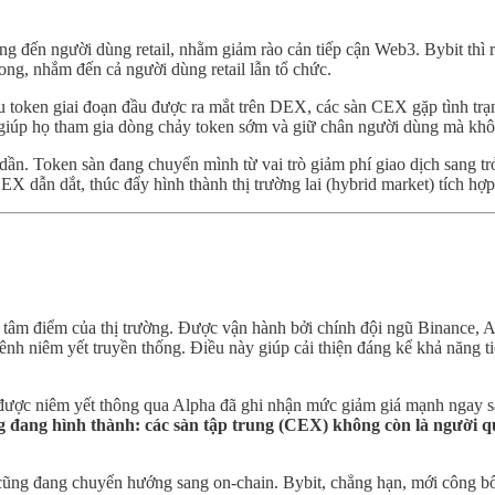
ng đến người dùng retail, nhằm giảm rào cản tiếp cận Web3. Bybit th
ong, nhắm đến cả người dùng retail lẫn tổ chức.
u token giai đoạn đầu được ra mắt trên DEX, các sàn CEX gặp tình trạ
 giúp họ tham gia dòng chảy token sớm và giữ chân người dùng mà khô
ần. Token sàn đang chuyển mình từ vai trò giảm phí giao dịch sang trở th
X dẫn dắt, thúc đẩy hình thành thị trường lai (hybrid market) tích hợp
 tâm điểm của thị trường. Được vận hành bởi chính đội ngũ Binance, 
kênh niêm yết truyền thống. Điều này giúp cải thiện đáng kể khả năng 
được niêm yết thông qua Alpha đã ghi nhận mức giảm giá mạnh ngay sau 
g đang hình thành: các sàn tập trung (CEX) không còn là người qu
 cũng đang chuyển hướng sang on-chain. Bybit, chẳng hạn, mới công b