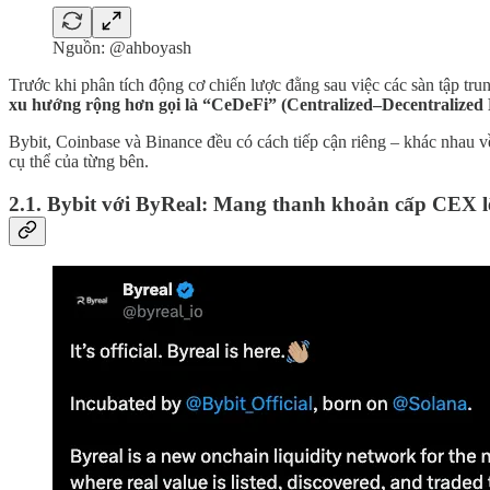
Nguồn: @ahboyash
Trước khi phân tích động cơ chiến lược đằng sau việc các sàn tập t
xu hướng rộng hơn gọi là “CeDeFi” (Centralized–Decentralized Fi
Bybit, Coinbase và Binance đều có cách tiếp cận riêng – khác nhau về 
cụ thể của từng bên.
2.1. Bybit với ByReal: Mang thanh khoản cấp CEX 