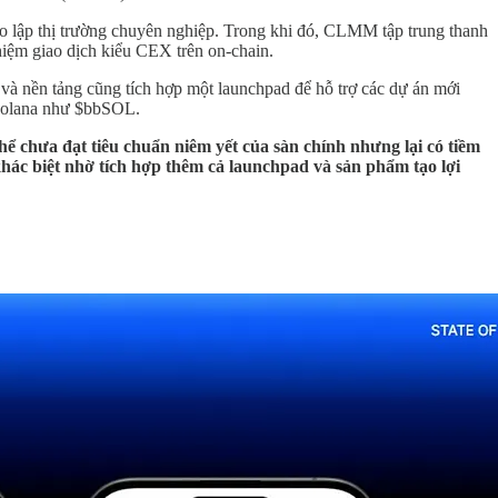
ạo lập thị trường chuyên nghiệp. Trong khi đó, CLMM tập trung thanh
ghiệm giao dịch kiểu CEX trên on-chain.
và nền tảng cũng tích hợp một launchpad để hỗ trợ các dự án mới
 Solana như $bbSOL.
ể chưa đạt tiêu chuẩn niêm yết của sàn chính nhưng lại có tiềm
hác biệt nhờ tích hợp thêm cả launchpad và sản phẩm tạo lợi