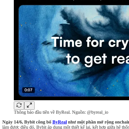
Thông báo đầu tiên về ByReal. Nguồn: @byreal_io
Ngày 14/6, Bybit công bố
ByReal
như một phần mở rộng onchain c
làm được điều đó, Bybit áp dụng một thiết kế lai, kết hợp giữa hệ