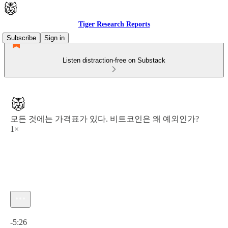
Tiger Research Reports
Subscribe
Sign in
Listen distraction-free on Substack
모든 것에는 가격표가 있다. 비트코인은 왜 예외인가?
1×
Current time: 0:00 / Total time: -5:26
-5:26