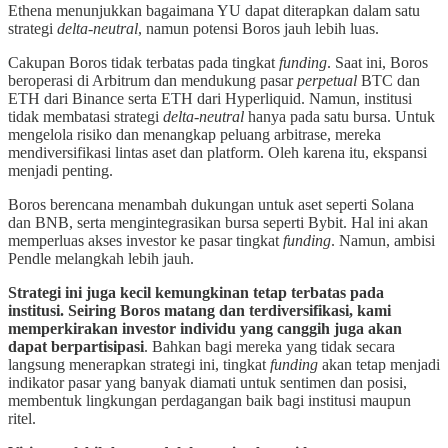
Ethena menunjukkan bagaimana YU dapat diterapkan dalam satu
strategi
delta-neutral
, namun potensi Boros jauh lebih luas.
Cakupan Boros tidak terbatas pada tingkat
funding
. Saat ini, Boros
beroperasi di Arbitrum dan mendukung pasar
perpetual
BTC dan
ETH dari Binance serta ETH dari Hyperliquid. Namun, institusi
tidak membatasi strategi
delta-neutral
hanya pada satu bursa. Untuk
mengelola risiko dan menangkap peluang arbitrase, mereka
mendiversifikasi lintas aset dan platform. Oleh karena itu, ekspansi
menjadi penting.
Boros berencana menambah dukungan untuk aset seperti Solana
dan BNB, serta mengintegrasikan bursa seperti Bybit. Hal ini akan
memperluas akses investor ke pasar tingkat
funding
. Namun, ambisi
Pendle melangkah lebih jauh.
Strategi ini juga kecil kemungkinan tetap terbatas pada
institusi. Seiring Boros matang dan terdiversifikasi, kami
memperkirakan investor individu yang canggih juga akan
dapat berpartisipasi
. Bahkan bagi mereka yang tidak secara
langsung menerapkan strategi ini, tingkat
funding
akan tetap menjadi
indikator pasar yang banyak diamati untuk sentimen dan posisi,
membentuk lingkungan perdagangan baik bagi institusi maupun
ritel.