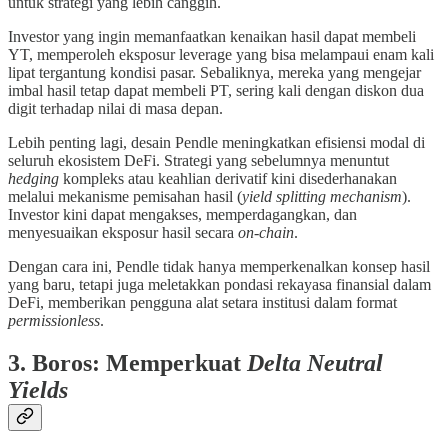
untuk strategi yang lebih canggih.
Investor yang ingin memanfaatkan kenaikan hasil dapat membeli
YT, memperoleh eksposur leverage yang bisa melampaui enam kali
lipat tergantung kondisi pasar. Sebaliknya, mereka yang mengejar
imbal hasil tetap dapat membeli PT, sering kali dengan diskon dua
digit terhadap nilai di masa depan.
Lebih penting lagi, desain Pendle meningkatkan efisiensi modal di
seluruh ekosistem DeFi. Strategi yang sebelumnya menuntut
hedging
kompleks atau keahlian derivatif kini disederhanakan
melalui mekanisme pemisahan hasil (
yield splitting mechanism
).
Investor kini dapat mengakses, memperdagangkan, dan
menyesuaikan eksposur hasil secara
on-chain
.
Dengan cara ini, Pendle tidak hanya memperkenalkan konsep hasil
yang baru, tetapi juga meletakkan pondasi rekayasa finansial dalam
DeFi, memberikan pengguna alat setara institusi dalam format
permissionless
.
3. Boros: Memperkuat
Delta Neutral
Yields