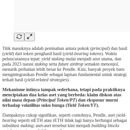
Titik masuknya adalah pemisahan antara pokok (
principal
) dan hasil
(
yield
) dari token penghasil hasil (
yield-bearing tokens
). Waktu
peluncurannya tepat:
yield staking
mulai menjadi arus utama, dan
pada 2023 narasi
staking
serta
future airdrop
semakin menonjol,
menarik perhatian lebih besar ke Pendle. Kini, banyak proyek baru
mengintegrasikan Pendle sebagai lapisan fundamental untuk strategi
terkait hasil (
yield-related strategies
).
Mekanisme intinya tampak sederhana, tetapi pada praktiknya
menciptakan dua kelas aset yang berbeda: klaim diskon atas
nilai masa depan (
Principal Token/PT
) dan eksposur murni
terhadap volatilitas suku bunga (
Yield Token/YT
).
Dampaknya cukup signifikan, seperti contohnya, Pendle, aset
yield-
bearing
seperti stETH atau rETH tidak lagi hanya berfungsi sebagai
substitusi
staking
; aset-aset tersebut kini menjadi
building blocks