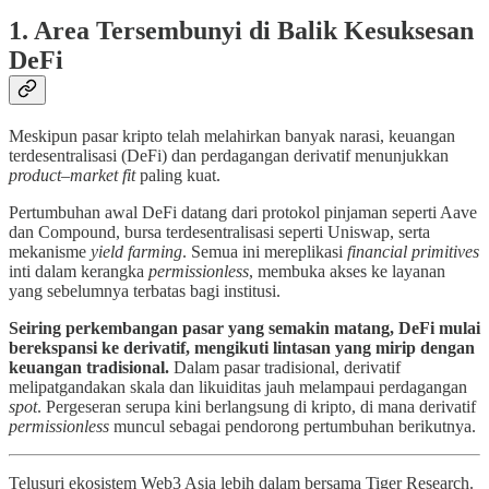
1. Area Tersembunyi di Balik Kesuksesan
DeFi
Meskipun pasar kripto telah melahirkan banyak narasi, keuangan
terdesentralisasi (DeFi) dan perdagangan derivatif menunjukkan
product–market fit
paling kuat.
Pertumbuhan awal DeFi datang dari protokol pinjaman seperti Aave
dan Compound, bursa terdesentralisasi seperti Uniswap, serta
mekanisme
yield farming
. Semua ini mereplikasi
financial primitives
inti dalam kerangka
permissionless
, membuka akses ke layanan
yang sebelumnya terbatas bagi institusi.
Seiring perkembangan pasar yang semakin matang, DeFi mulai
berekspansi ke derivatif, mengikuti lintasan yang mirip dengan
keuangan tradisional.
Dalam pasar tradisional, derivatif
melipatgandakan skala dan likuiditas jauh melampaui perdagangan
spot
. Pergeseran serupa kini berlangsung di kripto, di mana derivatif
permissionless
muncul sebagai pendorong pertumbuhan berikutnya.
Telusuri ekosistem Web3 Asia lebih dalam bersama Tiger Research.