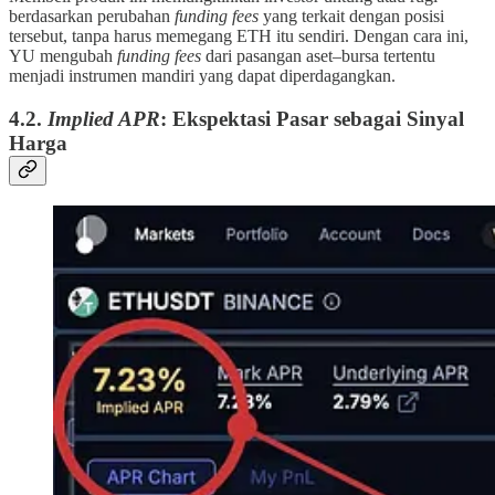
berdasarkan perubahan
funding fees
yang terkait dengan posisi
tersebut, tanpa harus memegang ETH itu sendiri. Dengan cara ini,
YU mengubah
funding fees
dari pasangan aset–bursa tertentu
menjadi instrumen mandiri yang dapat diperdagangkan.
4.2.
Implied APR
: Ekspektasi Pasar sebagai Sinyal
Harga