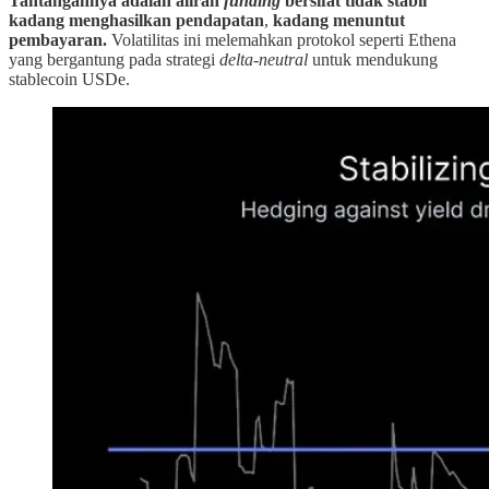
Tantangannya adalah aliran
funding
bersifat tidak stabil
kadang menghasilkan pendapatan
,
kadang menuntut
pembayaran.
Volatilitas ini melemahkan protokol seperti Ethena
yang bergantung pada strategi
delta-neutral
untuk mendukung
stablecoin USDe.