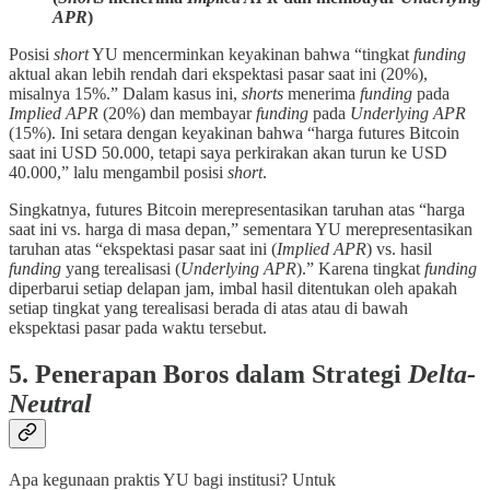
APR
)
Posisi
short
YU mencerminkan keyakinan bahwa “tingkat
funding
aktual akan lebih rendah dari ekspektasi pasar saat ini (20%),
misalnya 15%.” Dalam kasus ini,
shorts
menerima
funding
pada
Implied APR
(20%) dan membayar
funding
pada
Underlying APR
(15%). Ini setara dengan keyakinan bahwa “harga futures Bitcoin
saat ini USD 50.000, tetapi saya perkirakan akan turun ke USD
40.000,” lalu mengambil posisi
short
.
Singkatnya, futures Bitcoin merepresentasikan taruhan atas “harga
saat ini vs. harga di masa depan,” sementara YU merepresentasikan
taruhan atas “ekspektasi pasar saat ini (
Implied APR
) vs. hasil
funding
yang terealisasi (
Underlying APR
).” Karena tingkat
funding
diperbarui setiap delapan jam, imbal hasil ditentukan oleh apakah
setiap tingkat yang terealisasi berada di atas atau di bawah
ekspektasi pasar pada waktu tersebut.
5. Penerapan Boros dalam Strategi
Delta-
Neutral
Apa kegunaan praktis YU bagi institusi? Untuk