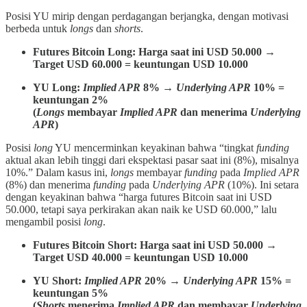
Posisi YU mirip dengan perdagangan berjangka, dengan motivasi
berbeda untuk
longs
dan
shorts
.
Futures Bitcoin Long: Harga saat ini USD 50.000 →
Target USD 60.000 = keuntungan USD 10.000
YU Long:
Implied APR
8% →
Underlying APR
10% =
keuntungan 2%
(
Longs
membayar
Implied APR
dan menerima
Underlying
APR
)
Posisi
long
YU mencerminkan keyakinan bahwa “tingkat
funding
aktual akan lebih tinggi dari ekspektasi pasar saat ini (8%), misalnya
10%.” Dalam kasus ini,
longs
membayar
funding
pada
Implied APR
(8%) dan menerima
funding
pada
Underlying APR
(10%). Ini setara
dengan keyakinan bahwa “harga futures Bitcoin saat ini USD
50.000, tetapi saya perkirakan akan naik ke USD 60.000,” lalu
mengambil posisi
long
.
Futures Bitcoin Short: Harga saat ini USD 50.000 →
Target USD 40.000 = keuntungan USD 10.000
YU Short:
Implied APR
20% →
Underlying APR
15% =
keuntungan 5%
(
Shorts
menerima
Implied APR
dan membayar
Underlying