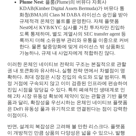
Plume Nest
: 플룸(Plume)의 버뮤다 자회사
KDAB(Kimber Digital Assets Bermuda)가 버뮤다 통
화청(BMA)의 Class M DABA 라이선스 승인을 받아
규제적격 온체인 볼트를 운영한다. 자체 플랫폼
Nest에서 KYB/KYC 심사를 거친 투자자만 진입하
도록 통제하며, 별도 계열사의 SEC transfer agent 등
록까지 더해 소유원부 관리와 유통을 이중으로 커버
한다. 물론 탈중앙화에 맞게 라이선스 밖 상품화도
가능하나, 규제 내 사업자에게 적합하진 않다.
이러한 온체인 네이티브 전략의 구조는 본질적으로 관할
권 내 토큰화와 유사하나, 실행 전략 면에서 차별점이 명
확하다. 최대 장점은 시장 진입의 속도와 도달 범위다. 특
정 거점에 구속되지 않고 이미 검증된 인프라에 편승하여
진입 시점을 앞당길 수 있다. 특히 폐쇄적인 생태계로 인
해 2차 시장 유동성 확보에 제약이 있는 관할권 기반 플랫
폼과 달리, 확장성을 우선시하는 온체인 네이티브 플랫폼
은 DeFi 유동성 풀과 유기적으로 연결된다는 점이 강력한
이점이다.
반면, 설계의 복잡성은 고려해 볼 만한 리스크다. 플랫폼
이 개방적인 만큼 상품의 다양성은 넓을 수 있으나, 발행