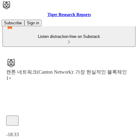
Tiger Research Reports
Subscribe
Sign in
Listen distraction-free on Substack
캔톤 네트워크(Canton Network): 가장 현실적인 블록체인
1×
Current time: 0:00 / Total time: -18:33
-18:33